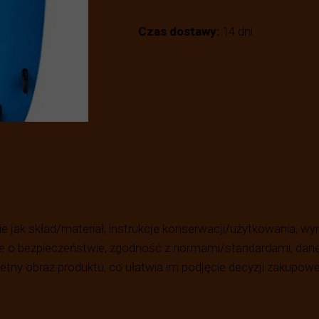
Czas dostawy:
14 dni
ie jak skład/materiał, instrukcje konserwacji/użytkowania, wy
 o bezpieczeństwie, zgodność z normami/standardami, dane t
tny obraz produktu, co ułatwia im podjęcie decyzji zakupowej