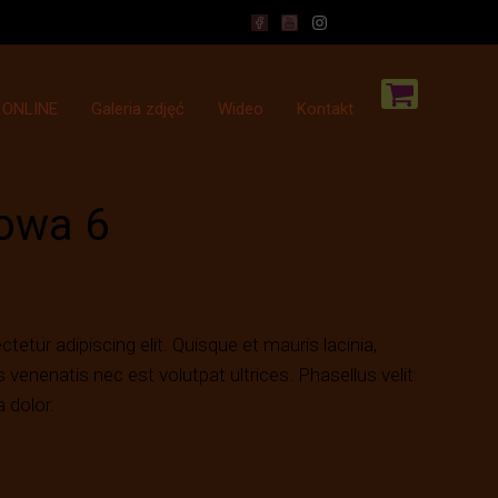
 ONLINE
Galeria zdjęć
Wideo
Kontakt
gowa 6
etur adipiscing elit. Quisque et mauris lacinia,
as venenatis nec est volutpat ultrices. Phasellus velit
a dolor.