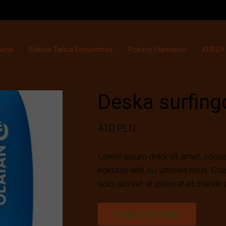
ówna
Szkoła Tańca Encuentros
Pokazy Flamenco
KURSY
Deska surfin
410 PLN
Lorem ipsum dolor sit amet, consect
egestas velit eu, ultricies risus. Cr
odio, laoreet at placerat et, blandit 
Dodaj do koszyka