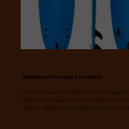
Dodatkowe informacje o produkcie
W tej sekcji warto umieścić istotne informacje, tak
zalecenia dotyczące montażu/montażu, informacje
nagrody. Dzięki tym danym klienci otrzymują komple