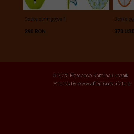
Deska surfingowa 1
Deska su
290 RON
370 US
© 2025 Flamenco Karolina Łucznik
Photos by www.afterhours.afoto.pl