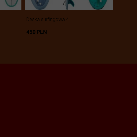
Deska surfingowa 4
450 PLN