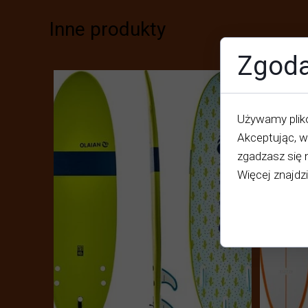
Inne produkty
Zgoda
Używamy plikó
Akceptując, w
zgadzasz się 
Więcej znajdz