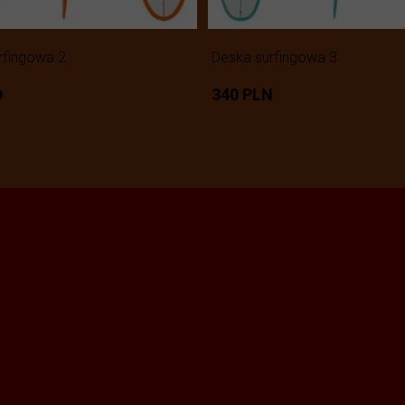
rfingowa 2
Deska surfingowa 3
D
340 PLN