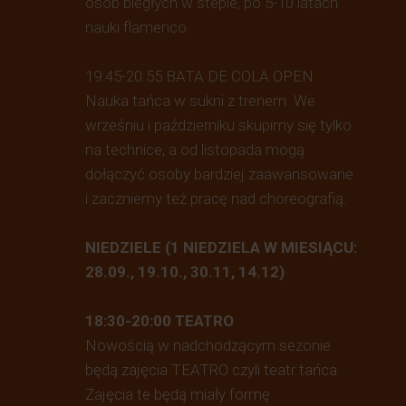
osób biegłych w stepie, po 5-10 latach
nauki flamenco.
19:45-20:55 BATA DE COLA OPEN
Nauka tańca w sukni z trenem. We
wrześniu i październiku skupimy się tylko
na technice, a od listopada mogą
dołączyć osoby bardziej zaawansowane
i zaczniemy też pracę nad choreografią.
NIEDZIELE (1 NIEDZIELA W MIESIĄCU:
28.09., 19.10., 30.11, 14.12)
18:30-20:00 TEATRO
Nowością w nadchodzącym sezonie
będą zajęcia TEATRO czyli teatr tańca.
Zajęcia te będą miały formę