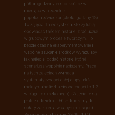
półtoragodzinnych spotkań raz w
miesiącu w niedzielne
popołudnie/wieczór (około godziny 18).
To zajęcia dla wszystkich, którzy lubią
opowiadać tańcem historie i brać udział
w grupowym procesie twórczym. To
będzie czas na eksperymentowanie i
wspólne szukanie środków wyrazu aby
jak najlepiej oddać historię, której
scenariusz wspólnie napiszemy. Praca
na tych zajęciach wymaga
systematyczności całej grupy także
maksymalna liczba nieobecności to 1-2
w ciągu roku szkolnego). (Zajęcia te są
płatne oddzielnie - 60 zł doliczamy do
opłaty za zajęcia w danym miesiącu).
Proponowane terminy: 28.09., 19.10.,