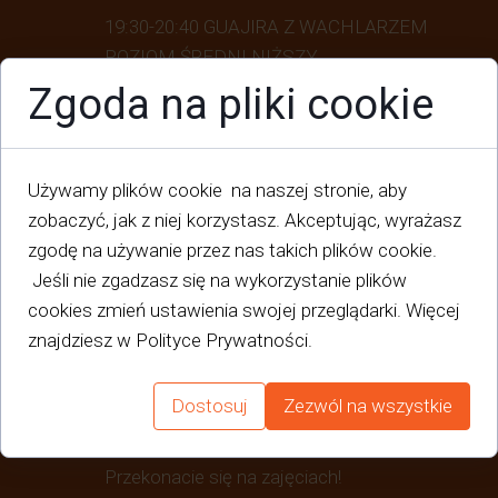
19:30-20:40 GUAJIRA Z WACHLARZEM
POZIOM ŚREDNI NIŻSZY
Kokieteria, lekkość i zabawa w
Zgoda na pliki cookie
chowanego, melodyjne stepowanie. Daj
zabrać się w podróż na Kubę i nie
zapomnij zabrać wachlarza!
Używamy plików cookie na naszej stronie, aby
zobaczyć, jak z niej korzystasz. Akceptując, wyrażasz
ŚRODY:
zgodę na używanie przez nas takich plików cookie.
17:40-18:20 ZAJĘCIA DLA DZIECI 5-9
Jeśli nie zgadzasz się na wykorzystanie plików
LAT​
cookies zmień ustawienia swojej przeglądarki. Więcej
Nauka flamenco poprzez zabawę - rytm,
znajdziesz w Polityce Prywatności.
klaskanie, tupanie, podstawowe pozy i
kroki, a także układanie własnych,
Dostosuj
Zezwól na wszystkie
prostych rytmów, zabawy w Pociągi,
Potwora i Figurki - co to takiego?
Przekonacie się na zajęciach!