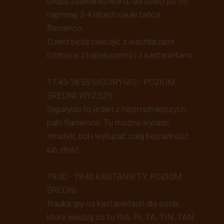
Grupa zaawansowana, dla dzieci po co
najmniej 3-4 latach nauki tańca
flamenco.
Dzieci będą ćwiczyć z wachlarzami
(chłopcy z kapeluszem) i z kastanietami.
17:45-18:55 SIGUIRYIAS - POZIOM
ŚREDNI WYŻSZY
Siguiryias to jeden z najsmutniejszych
palo flamenco. Tu można wyrazić
smutek, ból i wytupać całą bezradność
lub złość.
19:00 - 19:40 KASTANIETY, POZIOM
ŚREDNI
Nauka gry na kastanietach dla osób,
które wiedzą co to RIA, PI, TA, TIN, TAN.