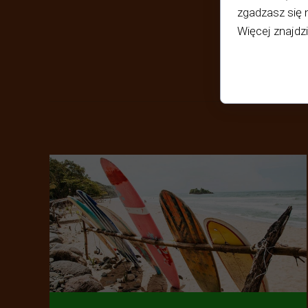
zgadzasz się 
Więcej znajdz