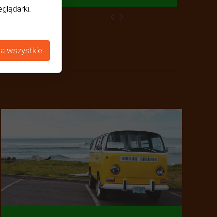
glądarki.
a wszystkie