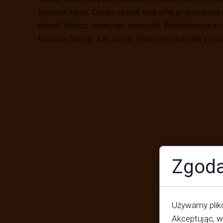
tristique ligula. Donec id erat sed urna pharetra vol
blandit finibus lorem nec molestie. Pellentesque imp
tristique blandit a et tortor. Proin interdum elit in ni
Zgoda
Używamy plikó
Akceptując, w