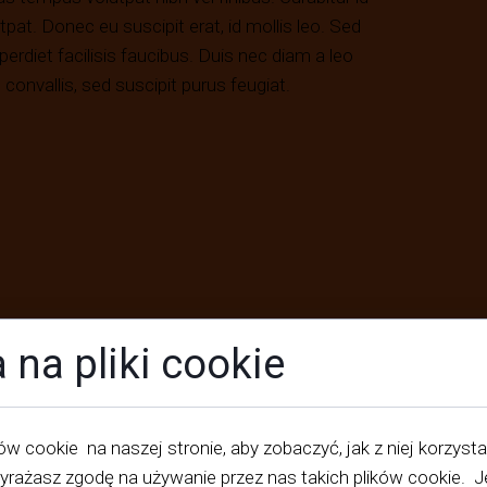
utpat. Donec eu suscipit erat, id mollis leo. Sed
erdiet facilisis faucibus. Duis nec diam a leo
sl convallis, sed suscipit purus feugiat.
 na pliki cookie
w cookie na naszej stronie, aby zobaczyć, jak z niej korzysta
yrażasz zgodę na używanie przez nas takich plików cookie. Je