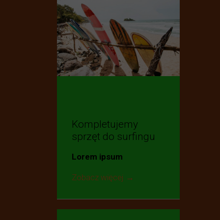
Kompletujemy
sprzęt do surfingu
Lorem ipsum
Zobacz więcej →