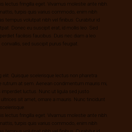
tis lectus fringilla eget. Vivamus molestie ante nibh.
 mattis, turpis quis varius commodo, enim nibh
as tempus volutpat nibh vel finibus. Curabitur id
utpat. Donec eu suscipit erat, id mollis leo. Sed
erdiet facilisis faucibus. Duis nec diam a leo
sl convallis, sed suscipit purus feugiat.
 elit. Quisque scelerisque lectus non pharetra
sque rutrum at sem. Aenean condimentum mauris mi,
 imperdiet luctus. Nunc ut ligula sed justo
ltrices sit amet, ornare a mauris. Nunc tincidunt
 scelerisque.
tis lectus fringilla eget. Vivamus molestie ante nibh.
 mattis, turpis quis varius commodo, enim nibh
as tempus volutpat nibh vel finibus. Curabitur id