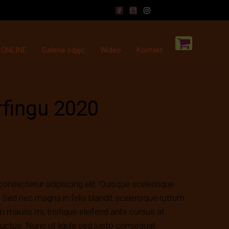
 ONLINE
Galeria zdjęć
Wideo
Kontakt
rfingu 2020
onsectetur adipiscing elit. Quisque scelerisque
 Sed nec magna in felis blandit scelerisque rutrum
auris mi, tristique eleifend ante cursus at.
luctus. Nunc ut ligula sed justo consequat