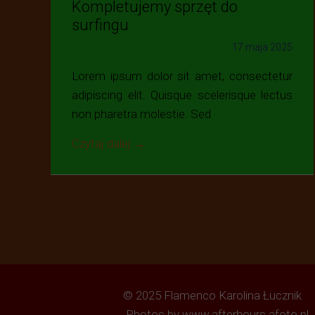
Kompletujemy sprzęt do
surfingu
17 maja 2025
Lorem ipsum dolor sit amet, consectetur
adipiscing elit. Quisque scelerisque lectus
non pharetra molestie. Sed
Czytaj dalej →
© 2025 Flamenco Karolina Łucznik
Photos by www.afterhours.afoto.pl