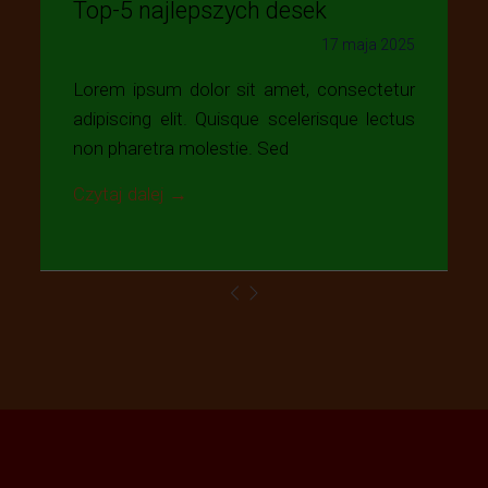
Top-5 najlepszych desek
17 maja 2025
Lorem ipsum dolor sit amet, consectetur
adipiscing elit. Quisque scelerisque lectus
non pharetra molestie. Sed
Czytaj dalej →