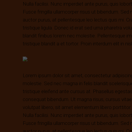
Nulla facilisi. Nunc imperdiet ante purus, quis lobor
Fusce fringilla ullamcorper risus ut bibendum. Sed
auctor purus, at pellentesque leo lectus quis mi. Cr
tristique ligula. Donec id erat sed urna pharetra vol
blandit finibus lorem nec molestie. Pellentesque imp
tristique blandit a et tortor. Proin interdum elit in ni
Lorem ipsum dolor sit amet, consectetur adipiscing
molestie. Sed nec magna in felis blandit sceleri
tristique eleifend ante cursus at. Phasellus egestas
consequat bibendum. Ut magna risus, cursus vitae u
volutpat libero, sit amet elementum libero porttitor
Nulla facilisi. Nunc imperdiet ante purus, quis lobor
Fusce fringilla ullamcorper risus ut bibendum. Sed
auctor purus, at pellentesque leo lectus quis mi. Cr