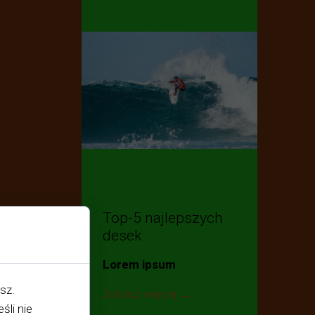
Top-5 najlepszych
desek
Lorem ipsum
sz.
Zobacz więcej →
śli nie