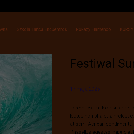
ówna
Szkoła Tańca Encuentros
Pokazy Flamenco
KURSY
Festiwal Su
17 maja 2025
Lorem ipsum dolor sit amet, c
lectus non pharetra molestie.
at sem. Aenean condimentum m
Phasellus egestas imperdiet 